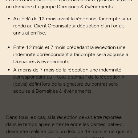
un domaine du groupe Domaines & événements :
Au-delà de 12 mois avant la réception, l’acompte sera
rendu au Client Organisateur déduction d’un forfait
annulation fixe.
Entre 12 mois et 7 mois précédant la réception une
indemnité correspondant à l’acompte sera acquise à
Domaines & événements.
A moins de 7 mois de la réception une indemnité
correspondant au « total estimatif de la réception »
(devis) défini lors de la signature du contrat sera
acquise à Domaines & événements.
Dans tous les cas, si la réception devait être reportée
dans le temps après entente entre les parties, celle-ci
devra être réalisée dans un délai de 18 mois et ce quelles