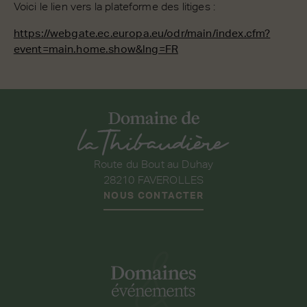
Voici le lien vers la plateforme des litiges :
https://webgate.ec.europa.eu/odr/main/index.cfm?
event=main.home.show&lng=FR
Route du Bout au Duhay
28210 FAVEROLLES
NOUS CONTACTER